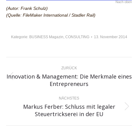
Nach oben
(Autor: Frank Schulz)
(Quelle: FileMaker International / Stadler Rail)
Kategorie:
BUSINESS Magazin
,
CONSULTING
13. November 2014
KOMMENTARNAVIGATION
ZURÜCK
Innovation & Management: Die Merkmale eines
Vorheriger
Entrepreneurs
Beitrag:
NÄCHSTES
Markus Ferber: Schluss mit legaler
Nächster
Steuertrickserei in der EU
Beitrag: