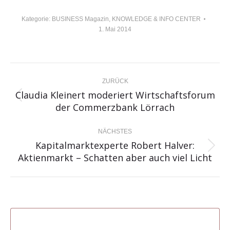
Kategorie:
BUSINESS Magazin
,
KNOWLEDGE & INFO CENTER
1. Mai 2014
KOMMENTARNAVIGATION
ZURÜCK
Claudia Kleinert moderiert Wirtschaftsforum
Vorheriger
der Commerzbank Lörrach
Beitrag:
NÄCHSTES
Kapitalmarktexperte Robert Halver:
Nächster
Aktienmarkt – Schatten aber auch viel Licht
Beitrag: