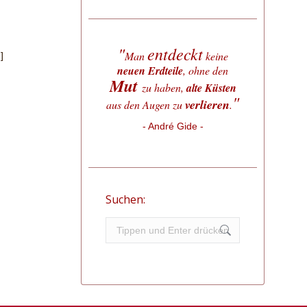
"
entdeckt
Man
keine
]
neuen Erdteile
, ohne den
Mut
zu haben,
alte Küsten
"
verlieren
aus den Augen zu
.
- André Gide -
Suchen:
Search: