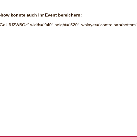
Show könnte auch Ihr Event bereichern:
GeUfU2WBOc“ width=“940″ height=“520″ jwplayer=“controlbar=bottom“