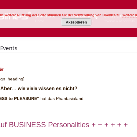
Startseite
Personal Branding
Übersicht der Po
die weitere Nutzung der Seite stimmen Sie der Verwendung von Cookies zu.
Weitere 
Startseite
Personal Branding
Übersicht der Po
Home
Image Your Business
Overview of portraits
Home
Image Your Business
Akzeptieren
Overview of portraits
-Events
är.
/gn_heading]
. Aber… wie viele wissen es nicht?
ESS to PLEASURE“
hat das Phantasialand…..
f BUSINESS Personalities + + + + + +