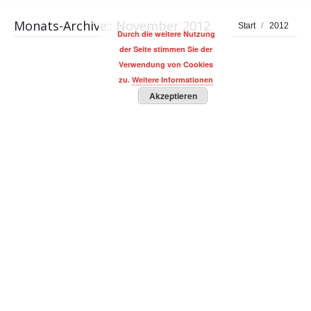
Monats-Archive::
November 2012
Sie befinden sich
Start
2012
Durch die weitere Nutzung
hier:
der Seite stimmen Sie der
Verwendung von Cookies
zu.
Weitere Informationen
Akzeptieren
Kapitalmarkt-Monitor von Robert Halver
BUSINESS Magazin
,
Robert Halver
,
WIRTSCHAFT, FINANZEN