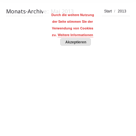
Monats-Archive::
Mai 2013
Sie befinden sich
Start
2013
Durch die weitere Nutzung
hier:
der Seite stimmen Sie der
Verwendung von Cookies
zu.
Weitere Informationen
Akzeptieren