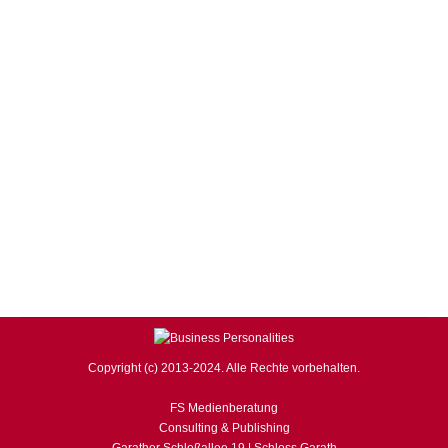
BUSINESS Magazin
,
Robert Halver
,
WIRTSCHAFT, FINANZEN
& POLITIK
Von
business
6. Mai 2013
Kommentar hinterlassen
Die Europäische Zentralbank (EZB) senkte den Leitzins
auf 0,5 Prozent. „Wir ertränken die Probleme der Welt in
Liquidität“, das ist eine These vom Kapitalmarktexperten
Robert Halver. Auch die EZB setzt ihre geldpolitische
Mobilmachung fort. Aufgrund von Konjunkturrisiken in
der Eurozone und einer – zumindest offiziell –
abnehmenden Inflation von aktuell 1,2 Prozent senkt
sie…
Copyright (c) 2013-2024. Alle Rechte vorbehalten.
FS Medienberatung
Consulting & Publishing
Garather Schloßallee 19 | Schloss Garath