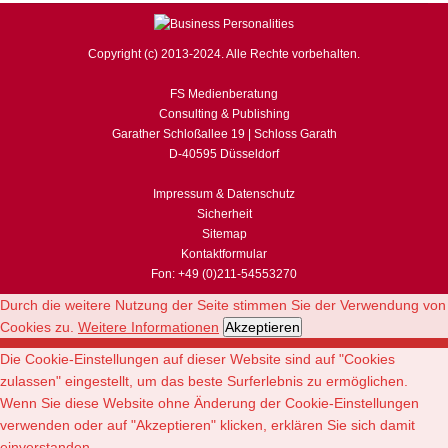
Copyright (c) 2013-2024. Alle Rechte vorbehalten.
FS Medienberatung
Consulting & Publishing
Garather Schloßallee 19 | Schloss Garath
D-40595 Düsseldorf
Impressum & Datenschutz
Sicherheit
Sitemap
Kontaktformular
Fon: +49 (0)211-54553270
Durch die weitere Nutzung der Seite stimmen Sie der Verwendung von
Cookies zu.
Weitere Informationen
Akzeptieren
Die Cookie-Einstellungen auf dieser Website sind auf "Cookies
zulassen" eingestellt, um das beste Surferlebnis zu ermöglichen.
Wenn Sie diese Website ohne Änderung der Cookie-Einstellungen
verwenden oder auf "Akzeptieren" klicken, erklären Sie sich damit
einverstanden.