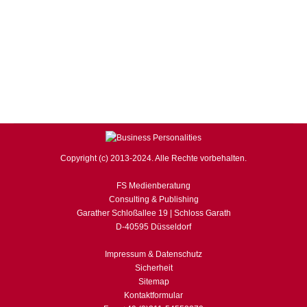
Euroland gilt es für EZB-Chef Draghi, mögliche
Ausstrahleffekte des Tapering in Form negativer
Renditeeffekte für die euroländischen
Staatsanleihemärkte zu verhindern. Die
Konjunkturstimmung der Eurozone insgesamt ist immer
noch sehr verhalten. Ohnehin ist die…
Copyright (c) 2013-2024. Alle Rechte vorbehalten.
FS Medienberatung
Consulting & Publishing
Garather Schloßallee 19 | Schloss Garath
D-40595 Düsseldorf
Impressum & Datenschutz
Sicherheit
Sitemap
Kontaktformular