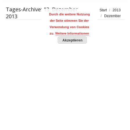
Tages-Archive:
13. Dezember
Sie befinden sich hier:
Start
2013
Durch die weitere Nutzung
2013
Dezember
der Seite stimmen Sie der
Verwendung von Cookies
zu.
Weitere Informationen
Akzeptieren
Claudia Kleinert führte durch die
Veranstaltung zum GWA HealthCare