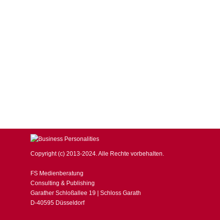
Die Geissens vertrauen bei der Auto-Ve
BUSINESS Magazin
,
LIFESTYLE
Von
business
26. Juni 2014
Robert Geiss hat in Sachen Autos einen besonderen Gesc
im Auto-Tuning. Mit dem Lamborghini Aventador in der v
prägt auch die mobile Flotte…
Copyright (c) 2013-2024. Alle Rechte vorbehalten.
FS Medienberatung
Consulting & Publishing
Garather Schloßallee 19 | Schloss Garath
D-40595 Düsseldorf