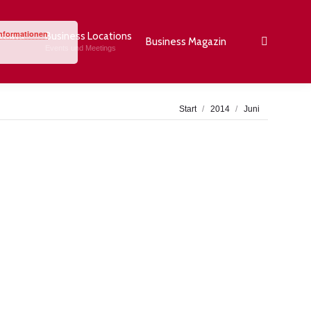
Informationen
rträts
Business Locations
Business Magazin
Search:
Events und Meetings
Sie befinden sich hier:
Start
2014
Juni