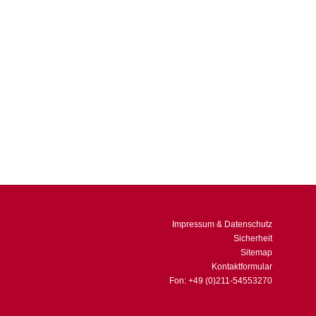
h Niveau und technische Begeisterung für das Machbare
 Geissens-Flotte. Das Modelabel „Roberto Geissini“
Impressum & Datenschutz
Sicherheit
Sitemap
Kontaktformular
Fon: +49 (0)211-54553270