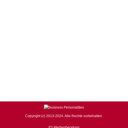
Search in Europa
BUSINESS Magazin
,
Markus Ferber
,
WIRTSCHAFT,
FINANZEN & POLITIK
Von
business
9. September 2014
Kommentar hinterlassen
Der EU-Wettbewerbskommissars Joaquin Almunia hat
angekündigt die Untersuchungen im Kartellverfahren
gegen Google wieder aufzunehmen. Der CSU-
Europaabgeordnete, Markus Ferber, begrüßt dies
ausdrücklich. „Ich bin froh, dass Herr Almunia jetzt
endlich einlenkt. Das vorliegende Angebot von Google
muss nachgebessert werden. Denn Vielfalt und Freiheit
gehören zu den Grundwerten, auf denen die
Europäische Union basiert. Im digitalen Zeitalter…
Copyright (c) 2013-2024. Alle Rechte vorbehalten.
FS Medienberatung