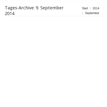
Tages-Archive:
9. September
Sie befinden sich hier:
Start
2014
2014
September
Markus Ferber fordert mehr
Zugeständnisse von Google und Fair