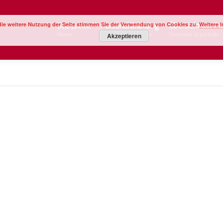
die weitere Nutzung der Seite stimmen Sie der Verwendung von Cookies zu.
Weitere 
Startseite
Personal Branding
Übersicht der Po
Home
Image Your Business
Akzeptieren
Overview of portraits