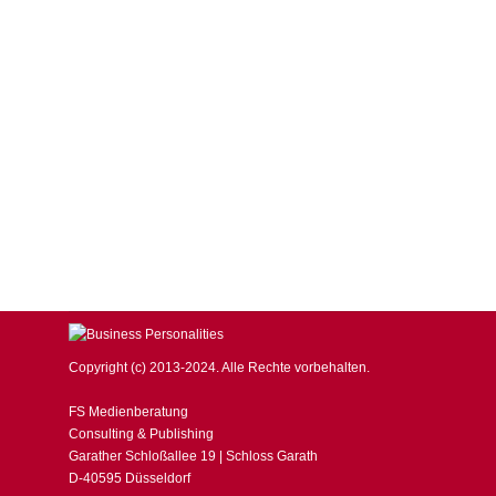
Markus Ferber begrüßt härtere Gangart 
BUSINESS Magazin
,
Markus Ferber
,
WIRTSCHAFT, FINANZEN & 
Es gibt eine Reihe von Hinweisen, dass Google seine m
benachteiligt. Der Vorsitzende des Unterausschusses W
Kommission gegen den Internetkonzern. „Google missbra
Copyright (c) 2013-2024. Alle Rechte vorbehalten.
FS Medienberatung
Consulting & Publishing
Garather Schloßallee 19 | Schloss Garath
D-40595 Düsseldorf