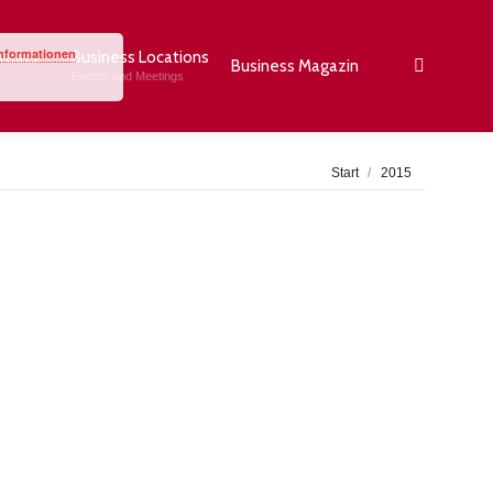
Informationen
rträts
Business Locations
Business Magazin
Search:
Events und Meetings
Sie befinden sich
Start
2015
hier: