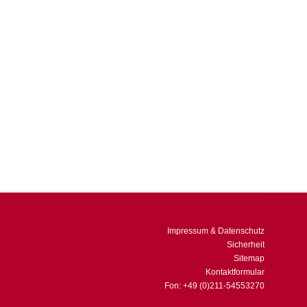
 von Suchergebnissen Wettbewerber systematisch
 die heute angekündigte härtere Gangart der EU-
Impressum & Datenschutz
Sicherheit
Sitemap
Kontaktformular
Fon: +49 (0)211-54553270