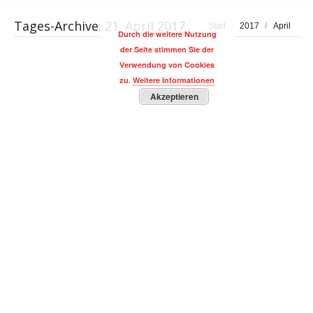
Tages-Archive:
21. April 2017
Sie befinden sich hier:
Start
2017
April
Durch die weitere Nutzung
der Seite stimmen Sie der
Verwendung von Cookies
zu.
Weitere Informationen
Akzeptieren
Cross Culture Projekte: Kulturelle
Unterschiede in Workshops aufarbeiten