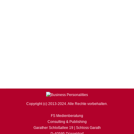
BUSINESS Magazin
,
CONSULTING
Von
F. S.
21. April 2017
Kommentar hinterlassen
Das wird schon gutgehen. Nach dieser Maxime planen
Unternehmen häufig Projekte, an denen Personen aus
mehreren Ländern mitwirken, also Cross Culture
Projekte werden. Da die Kulturen in den westlichen
Euroländern verwandt sind, werden Unterschiede oft
unterschätzt. Es gilt, eine emotionale Basis für die
Zusammenarbeit herzustellen. Kennen Sie die Doku-
Serie „Goodbye Deutschland“ im Fernsehsender VOX,
in…
Copyright (c) 2013-2024. Alle Rechte vorbehalten.
FS Medienberatung
Consulting & Publishing
Garather Schloßallee 19 | Schloss Garath
D-40595 Düsseldorf