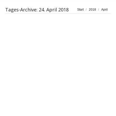
Tages-Archive:
24. April 2018
Sie befinden sich hier:
Start
2018
April
Finanzwissen: Was sind CFDs?
BUSINESS Magazin
,
WIRTSCHAFT, FINANZEN & POLITIK