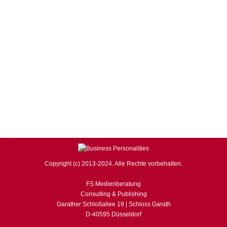
Von
F. S.
24. April 2018
Kommentar hinterlassen
Contracts for Difference (Differenzkontrakte – kurz:
CFDs) gehören in die Kategorie der hochspekulativen
Derivate. Der Handel kann also nur ausgesprochen gut
informierten Anlegern empfohlen werden. Die
überdurchschnittlich hohen Gewinnchancen sind
natürlich ansprechend, jedoch darf keinesfalls das
extrem hohe Risiko außer Acht gelassen werden. Selbst
erfahrene Trader, die mitunter diverse Instrumente zur
Risikoreduzierung nutzen, wissen, dass…
Copyright (c) 2013-2024. Alle Rechte vorbehalten.
FS Medienberatung
Consulting & Publishing
Garather Schloßallee 19 | Schloss Garath
D-40595 Düsseldorf