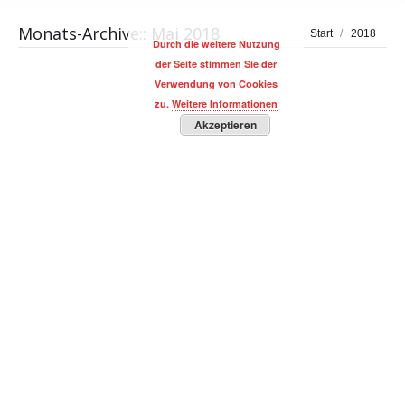
Monats-Archive::
Mai 2018
Sie befinden sich
Start
2018
Durch die weitere Nutzung
hier:
der Seite stimmen Sie der
Verwendung von Cookies
zu.
Weitere Informationen
Akzeptieren
Unternehmensberater Dr. Georg Kraus |
Skills des Innovations Moderator
BUSINESS Magazin
,
BUSINESS Personalities
,
CONSULTING
,
Trainer, Coaches & Speaker
Von
F. S.
30. Mai 2018
Kommentar hinterlassen