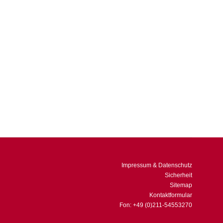
Kontext zu Aktien und Anleihen. Darüber hinaus stellt er
n im US-chinesischen Handelsstreit noch nicht zu
Impressum & Datenschutz
Sicherheit
Sitemap
Kontaktformular
Fon: +49 (0)211-54553270