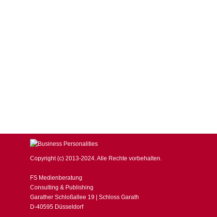
Kapitalmarkt mit Robert Halver | Markta
BUSINESS Magazin
,
Robert Halver
Von
F. S.
30. November 2
Der Kapitalmarktexperte und Börsenprofi Robert Halver s
Zusammenhänge mit dem G-20 Gipfel in Buenos Aires her
rechnen, maximal mit…
Copyright (c) 2013-2024. Alle Rechte vorbehalten.
FS Medienberatung
Consulting & Publishing
Garather Schloßallee 19 | Schloss Garath
D-40595 Düsseldorf