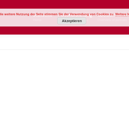
die weitere Nutzung der Seite stimmen Sie der Verwendung von Cookies zu.
Weitere 
Startseite
Personal Branding
Übersicht der Po
Home
Image Your Business
Akzeptieren
Overview of portraits