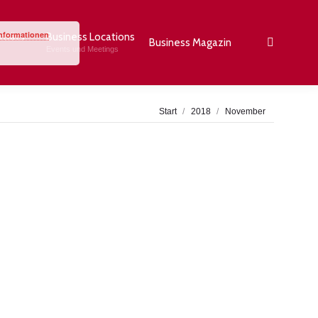
Informationen
rträts
Business Locations
Business Magazin
Search:
Events und Meetings
Sie befinden sich hier:
Start
2018
November