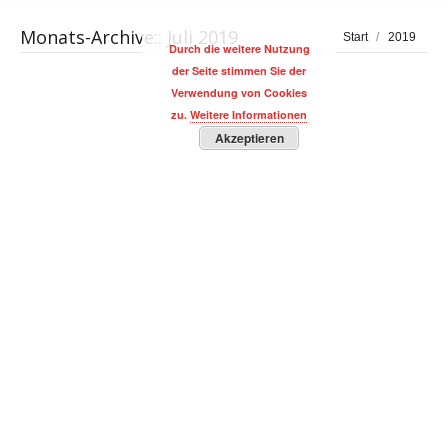
Monats-Archive::
Juli 2019
Sie befinden sich
Start
2019
Durch die weitere Nutzung
hier:
der Seite stimmen Sie der
Verwendung von Cookies
zu.
Weitere Informationen
Akzeptieren
Women Entrepreneur Cities Index | Die
besten Städte für Gründerinnen
BUSINESS Magazin
,
BUSINESS Personalities
,
WIRTSCHAFT,
FINANZEN & POLITIK