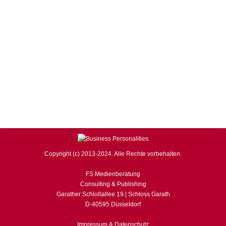
Von
F. S.
18. Juli 2019
Dell Technologies hat die Ergebnisse seines 2019
Women Entrepreneur Cities Index vorgestellt. Vor allem
europäische Städte konnten in der Rangliste im
Vergleich zur Studie von 2017 deutlich zulegen. Auf dem
Dell Women’s Entrepreneur Network Summit in
Singapur hat Dell Technologies die Ergebnisse des 2019
Women Entrepreneur Cities Index vorgestellt. Dieser
Index zeigt, in welchen Ländern…
Copyright (c) 2013-2024. Alle Rechte vorbehalten.
FS Medienberatung
Consulting & Publishing
Garather Schloßallee 19 | Schloss Garath
D-40595 Düsseldorf
Impressum & Datenschutz