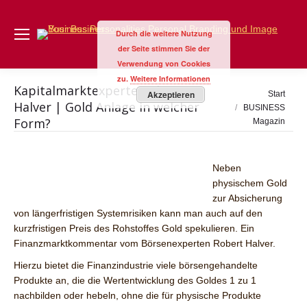
Durch die weitere Nutzung
der Seite stimmen Sie der
Verwendung von Cookies
zu.
Weitere Informationen
Kapitalmarktexperte Robert
Sie befinden sich
Akzeptieren
Start
Halver | Gold Anlage in welcher
hier:
BUSINESS
Form?
Magazin
Neben
physischem Gold
zur Absicherung
von längerfristigen Systemrisiken kann man auch auf den
kurzfristigen Preis des Rohstoffes Gold spekulieren. Ein
Finanzmarktkommentar vom Börsenexperten Robert Halver.
Hierzu bietet die Finanzindustrie viele börsengehandelte
Produkte an, die die Wertentwicklung des Goldes 1 zu 1
nachbilden oder hebeln, ohne die für physische Produkte