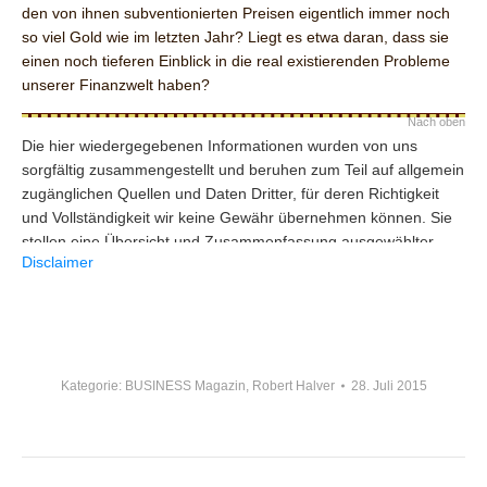
den von ihnen subventionierten Preisen eigentlich immer noch
so viel Gold wie im letzten Jahr? Liegt es etwa daran, dass sie
einen noch tieferen Einblick in die real existierenden Probleme
unserer Finanzwelt haben?
Nach oben
Die hier wiedergegebenen Informationen wurden von uns
sorgfältig zusammengestellt und beruhen zum Teil auf allgemein
zugänglichen Quellen und Daten Dritter, für deren Richtigkeit
und Vollständigkeit wir keine Gewähr übernehmen können. Sie
stellen eine Übersicht und Zusammenfassung ausgewählter
Disclaimer
Meldungen und Zahlen dar. Die Informationen stellen keine
Anlageberatung, keine Anlageempfehlung und keine
Aufforderung zum Erwerb oder zur Veräußerung dar. Die
Informationen wurden einzig zu Informations- und
Marketingzwecken zur Verwendung durch den Empfänger
erstellt. Sie stellen keine Finanzanalyse i.S. des § 34b WpHG
Kategorie:
BUSINESS Magazin
,
Robert Halver
28. Juli 2015
dar und genügen deshalb nicht allen gesetzlichen
Anforderungen zur Gewährleistung der Unvoreingenommenheit
von Finanzanalysen und unterliegen nicht dem Verbot des
KOMMENTARNAVIGATION
Handelns vor der Veröffentlichung von Finanzanalysen. Es wird