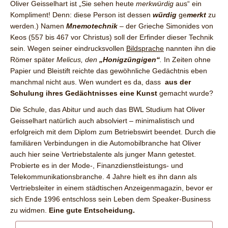
Oliver Geisselhart ist „Sie sehen heute
merkwürdig
aus“ ein
Kompliment! Denn: diese Person ist dessen
würdig
ge
merkt
zu
werden.) Namen
Mnemotechnik
– der Grieche Simonides von
Keos (557 bis 467 vor Christus) soll der Erfinder dieser Technik
sein. Wegen seiner eindrucksvollen
Bildsprache
nannten ihn die
Römer später
Melicus, den
„Honigzüngigen“
.
In Zeiten ohne
Papier und Bleistift reichte das gewöhnliche Gedächtnis eben
manchmal nicht aus. Wen wundert es da, dass
aus der
Schulung ihres Gedächtnisses eine Kunst
gemacht wurde?
Die Schule, das Abitur und auch das BWL Studium hat Oliver
Geisselhart natürlich auch absolviert – minimalistisch und
erfolgreich mit dem Diplom zum Betriebswirt beendet. Durch die
familiären Verbindungen in die Automobilbranche hat Oliver
auch hier seine Vertriebstalente als junger Mann getestet.
Probierte es in der Mode-, Finanzdienstleistungs- und
Telekommunikationsbranche. 4 Jahre hielt es ihn dann als
Vertriebsleiter in einem städtischen Anzeigenmagazin, bevor er
sich Ende 1996 entschloss sein Leben dem Speaker-Business
zu widmen.
Eine gute Entscheidung.