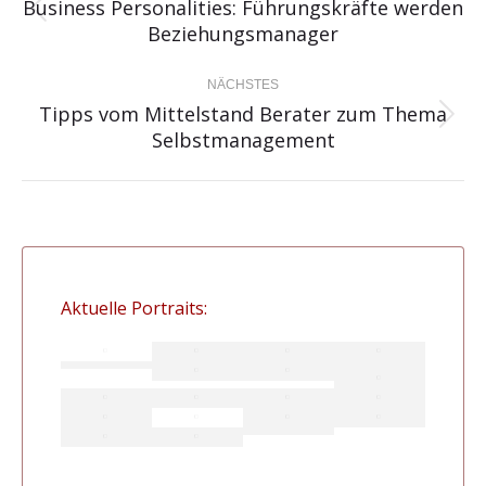
Business Personalities: Führungskräfte werden
informieren Sie sich bitte im Disclaimer auf
Vorheriger
Beziehungsmanager
http://www.bondboard.de/Newsletter/Disclaimer.
Beitrag:
NÄCHSTES
Tipps vom Mittelstand Berater zum Thema
Nächster
Selbstmanagement
Beitrag:
Aktuelle Portraits: