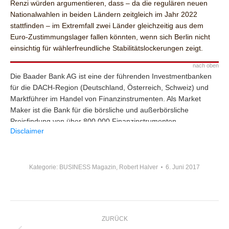
Renzi würden argumentieren, dass – da die regulären neuen
Nationalwahlen in beiden Ländern zeitgleich im Jahr 2022
stattfinden – im Extremfall zwei Länder gleichzeitig aus dem
Euro-Zustimmungslager fallen könnten, wenn sich Berlin nicht
einsichtig für wählerfreundliche Stabilitätslockerungen zeigt.
nach oben
Die Baader Bank AG ist eine der führenden Investmentbanken
für die DACH-Region (Deutschland, Österreich, Schweiz) und
Marktführer im Handel von Finanzinstrumenten. Als Market
Maker ist die Bank für die börsliche und außerbörsliche
Preisfindung von über 800.000 Finanzinstrumenten
Disclaimer
verantwortlich. Im Investment Banking entwickelt sie
Finanzierungslösungen für Unternehmen und bietet
institutionellen Anlegern umfassende Dienstleistungen beim
Vertrieb und dem Handel von Aktien, Anleihen und Derivaten.
Kategorie:
BUSINESS Magazin
,
Robert Halver
6. Juni 2017
Herausgeber: Baader Bank AG Weihenstephaner Str. 4 85716
Unterschleißheim Deutschland www.baaderbank.de Redaktion:
Robert Halver, Leiter Kapitalmarktanalyse der Baader Bank AG
KOMMENTARNAVIGATION
Marc Schlömer, Kapitalmarktanalyse, Baader Bank AG Über
ZURÜCK
mögliche Interessenkonflikte und rechtliche Hinweise