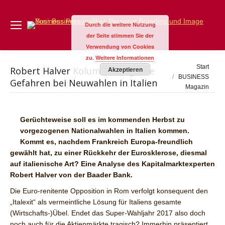
Durch die weitere Nutzung
der Seite stimmen Sie der
Verwendung von Cookies
zu.
Weitere Informationen
Sie befinden sich
Start
Robert Halver Kolumne: Mögliche
Akzeptieren
hier:
BUSINESS
Gefahren bei Neuwahlen in Italien
Magazin
Gerüchteweise soll es im kommenden Herbst zu
vorgezogenen Nationalwahlen in Italien kommen.
Kommt es, nachdem Frankreich Europa-freundlich
gewählt hat, zu einer Rückkehr der Eurosklerose, diesmal
auf italienische Art? Eine Analyse des Kapitalmarktexperten
Robert Halver von der Baader Bank.
Die Euro-renitente Opposition in Rom verfolgt konsequent den
„Italexit“ als vermeintliche Lösung für Italiens gesamte
(Wirtschafts-)Übel. Endet das Super-Wahljahr 2017 also doch
noch auch für die Aktienmärkte tragisch? Immerhin präsentiert