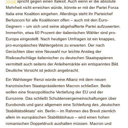
Renzi
spricht gegen einen Italexit. Auch wenn er die absolute
Mehrheit nicht erreichen würde, könnte er mit der Partei Forza
Italia eine Koalition eingehen. Allerdings steht ihr Parteichef
Berlusconi für alle Koalitionen offen – auch mit den Euro-
Gegnern – um sich und seine abgehalfterte Partei aufzuwerten.
Immerhin, etwa 60 Prozent der italienischen Wähler sind pro-
Europa eingestellt. Nach heutigen Umfragen ist ein knappes,
pro-europäisches Wahlergebnis zu erwarten. Der nach
Gerüchten über eine Neuwahl nur leichte Anstieg der
Risikoaufschläge italienischer zu deutschen Staatspapieren
vermittelt auch seitens der Anleihemärkte ein entspanntes Bild.
Deutliche Vorsicht ist jedoch angebracht.
Ein Wahlsieger Renzi würde eine Allianz mit dem neuen
französischen Staatspräsidenten Macron schließen. Beide
wollen eine finanzpolitische Vertiefung der EU und der
Eurozone. Das schließt Schuldenvergemeinschaftungen über
Eurobonds und ganz allgemein eine Schleifung des „deutschen
Stabilitätsdiktats“ ein. Berlin – im Rahmen des Brexit ziemlich
allein im europäischen Stabilitätshaus – wird einen hohen
romanischen Doppeldruck aushalten müssen. Macron und