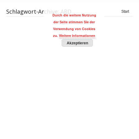
Schlagwort-Archive:
ARD
Sie
Start
Durch die weitere Nutzung
befinden
der Seite stimmen Sie der
sich hier:
Verwendung von Cookies
zu.
Weitere Informationen
Akzeptieren
Kapitalmarkt-Monitor von Robert Halver
BUSINESS Magazin
,
Robert Halver
,
WIRTSCHAFT, FINANZEN