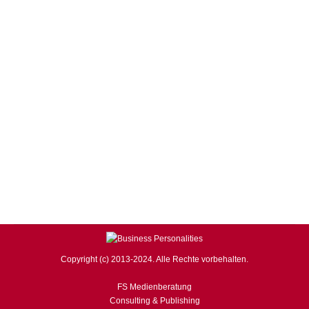
& POLITIK
Von
redaktionbp
28. November 2012
Kommentar hinterlassen
Der Kapitalmarkt unter der Lupe: So schlecht ist die
Konjunktur doch gar nicht Überdeckt von anhaltenden
Diskussionen über Rettungsaktionen für Griechenland
und über einen Hilfsantrag von Spanien, zeichnet sich
immer mehr das nächste Sorgenkind Eurolands ab.
Aufgrund trüber langfristiger Wachstumsaussichten und
wirtschaftlicher Strukturprobleme hat neben S&P nun
auch die Rating-Agentur Moody’s Frankreich die Top-
Bonität entzogen…
Copyright (c) 2013-2024. Alle Rechte vorbehalten.
FS Medienberatung
Consulting & Publishing