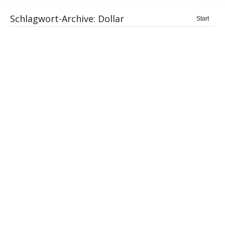
Schlagwort-Archive:
Dollar
Sie
Start
befinden
sich hier:
Experte Robert Halver: Kapitalmarkt-
Monitor News