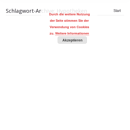
Schlagwort-Archive:
Hypotheken
Sie
Start
Durch die weitere Nutzung
befinden
der Seite stimmen Sie der
sich hier:
Verwendung von Cookies
zu.
Weitere Informationen
Akzeptieren
Experte Robert Halver: Kapitalmarkt-
Monitor News