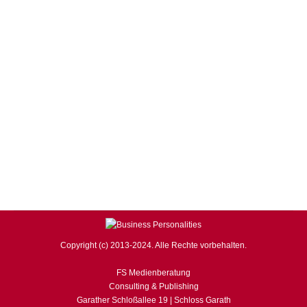
BUSINESS Magazin
,
Robert Halver
,
WIRTSCHAFT, FINANZEN
& POLITIK
Von
business
7. Februar 2013
Kommentar hinterlassen
… Konjunkturerholung und Währungskrieg In Spanien
zeigt sich die wirtschaftliche Situation im euroländischen
Vergleich laut Elends-Index – die Summe aus
Inflationsrate und Arbeitslosenquote – dramatisch.
Insbesondere aufgrund der massiv ansteigenden
Arbeitslosigkeit stellt sich die spanische Lage seit 2009
sogar noch verheerender als in Griechenland dar. Die
Situation in Portugal ist ebenfalls prekär, hat sich im…
Copyright (c) 2013-2024. Alle Rechte vorbehalten.
FS Medienberatung
Consulting & Publishing
Garather Schloßallee 19 | Schloss Garath