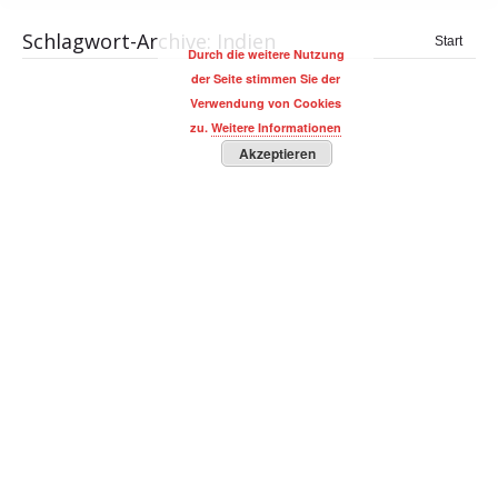
Schlagwort-Archive:
Indien
Sie
Start
Durch die weitere Nutzung
befinden
der Seite stimmen Sie der
sich hier:
Verwendung von Cookies
zu.
Weitere Informationen
Akzeptieren
Experte Robert Halver: Die Märkte
zwischen Risikoentspannung…