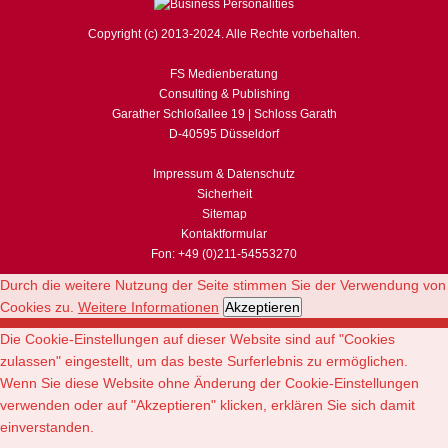
Copyright (c) 2013-2024. Alle Rechte vorbehalten.
FS Medienberatung
Consulting & Publishing
Garather Schloßallee 19 | Schloss Garath
D-40595 Düsseldorf
Impressum & Datenschutz
Sicherheit
Sitemap
Kontaktformular
Fon: +49 (0)211-54553270
Durch die weitere Nutzung der Seite stimmen Sie der Verwendung von
Cookies zu.
Weitere Informationen
Akzeptieren
Die Cookie-Einstellungen auf dieser Website sind auf "Cookies
zulassen" eingestellt, um das beste Surferlebnis zu ermöglichen.
Wenn Sie diese Website ohne Änderung der Cookie-Einstellungen
verwenden oder auf "Akzeptieren" klicken, erklären Sie sich damit
einverstanden.