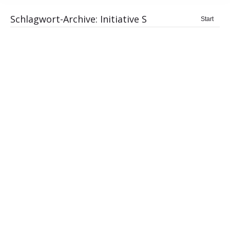
Schlagwort-Archive:
Initiative S
Sie
Start
befinden
sich hier: