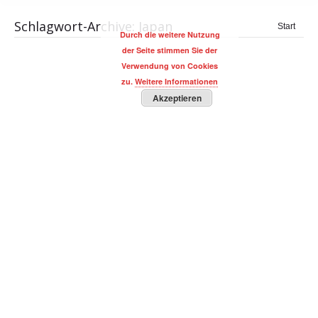
Schlagwort-Archive:
Japan
Sie
Start
Durch die weitere Nutzung
befinden
der Seite stimmen Sie der
sich hier:
Verwendung von Cookies
zu.
Weitere Informationen
Akzeptieren
Experte Robert Halver: Kapitalmarkt-
Monitor News