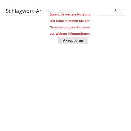
Schlagwort-Archive:
lachen
Sie
Start
Durch die weitere Nutzung
befinden
der Seite stimmen Sie der
sich hier:
Verwendung von Cookies
zu.
Weitere Informationen
Akzeptieren
Webinar mit Oliver Geisselhart
BUSINESS Magazin
,
CONSULTING
,
Oliver Geisselhart
,