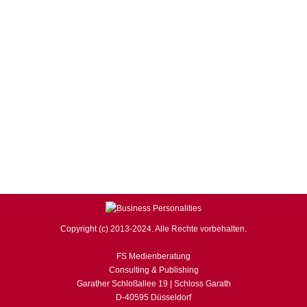
WIRTSCHAFT, FINANZEN & POLITIK
,
WISSENSCHAFT
Von
business
2. Januar 2013
Kommentar hinterlassen
BUSINESS Personalities informiert: Am Dienstag, den
15. Januar 2013 lädt Oliver Geisselhart zum 1. Webinar
2013 ein. In der Zeit von 18.30 bis 20.03 Uhr haben Sie
die Gelegenheit interaktiv in ein besonderes
Gedächnistraining à la Oliver Geisselhart einzutauchen.
Weniger Zettelwirtschaft, mehr im Kopf. Wer wünscht
sich das nicht? Sich nur auf die Erinnerungsfunktion
seines…
Copyright (c) 2013-2024. Alle Rechte vorbehalten.
FS Medienberatung
Consulting & Publishing
Garather Schloßallee 19 | Schloss Garath
D-40595 Düsseldorf