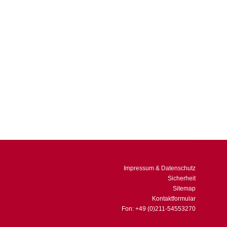
t die Schlagader für mehr Wettbewerbsfähigkeit!“ Die
. Im Kern geht es dabei vor allem um die Trennung von
Impressum & Datenschutz
Sicherheit
Sitemap
Kontaktformular
Fon: +49 (0)211-54553270