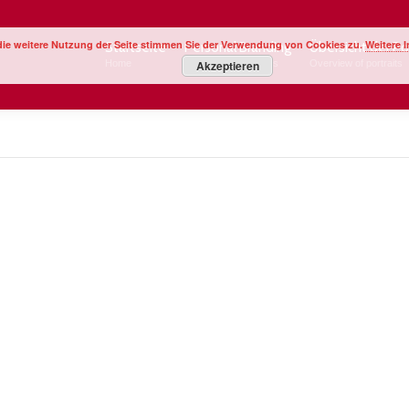
die weitere Nutzung der Seite stimmen Sie der Verwendung von Cookies zu.
Weitere 
Startseite
Personal Branding
Übersicht der Po
Home
Image Your Business
Akzeptieren
Overview of portraits