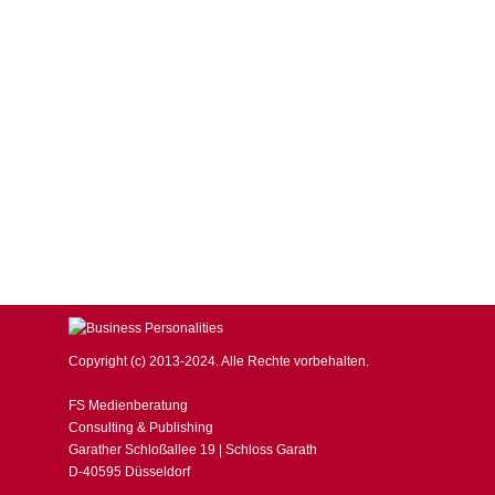
Kommission stellt EU-Eisenbahnpaket vor
BUSINESS Magazin
,
Markus Ferber
,
WIRTSCHAFT, FINANZEN & 
Der Europaabgeordnete Markus Ferber begrüßt die Pläne 
Europäische Kommission stellte heute ihren Vorschlag z
Infrastruktur- und Bahnbetrieben. Markus Ferber, Mitgl
Copyright (c) 2013-2024. Alle Rechte vorbehalten.
FS Medienberatung
Consulting & Publishing
Garather Schloßallee 19 | Schloss Garath
D-40595 Düsseldorf