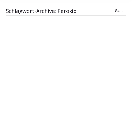
Schlagwort-Archive:
Peroxid
Sie
Start
befinden
sich hier:
EU: Dental-Bleaching ist dem Zahnarzt
vorbehalten