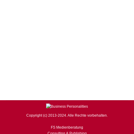
CONSULTING
,
HEALTH CARE
,
LIFESTYLE
,
WIRTSCHAFT,
FINANZEN & POLITIK
,
WISSENSCHAFT
Von
redaktionbp
26. Dezember 2012
Kommentar hinterlassen
Seit dem 31. Oktober 2012 ist die neue EU-Kosmetik
Verordnung in Kraft getreten. Eine ganz klare
Positionierung wurde hinsichtlich des Dental-Bleachings,
der Zahnaufhellung, eingenommen, bzw. per EU-
Verordnung gesetzlich geregelt. Auch die
Bundeszahnärztekammer hat bereits im September
2012 ausführlich zu dem Thema Stellung genommen
und begrüßt ausdrücklich diese neue Verordnung:
Produkte zum bleichen -bleaching- der Zähne…
Copyright (c) 2013-2024. Alle Rechte vorbehalten.
FS Medienberatung
Consulting & Publishing