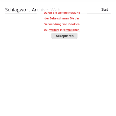
Schlagwort-Archive:
Wahl
Sie
Start
Durch die weitere Nutzung
befinden
der Seite stimmen Sie der
sich hier:
Verwendung von Cookies
zu.
Weitere Informationen
Akzeptieren
Börsenexperte Robert Halver: Wenn
Berlusconi kommt – kommt die Krise