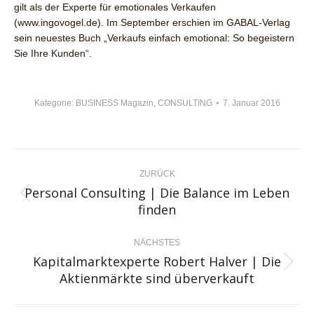
gilt als der Experte für emotionales Verkaufen
(www.ingovogel.de). Im September erschien im GABAL-Verlag
sein neuestes Buch „Verkaufs einfach emotional: So begeistern
Sie Ihre Kunden“.
Kategorie:
BUSINESS Magazin
,
CONSULTING
7. Januar 2016
KOMMENTARNAVIGATION
ZURÜCK
Personal Consulting | Die Balance im Leben
Vorheriger
finden
Beitrag:
NÄCHSTES
Kapitalmarktexperte Robert Halver | Die
Nächster
Aktienmärkte sind überverkauft
Beitrag: