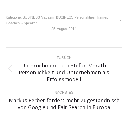
Kategorie:
BUSINESS Magazin
,
BUSINESS Personalities
,
Trainer,
Coaches & Speaker
25. August 2014
KOMMENTARNAVIGATION
ZURÜCK
Unternehmercoach Stefan Merath:
Persönlichkeit und Unternehmen als
Vorheriger
Erfolgsmodell
Beitrag:
NÄCHSTES
Markus Ferber fordert mehr Zugeständnisse
Nächster
von Google und Fair Search in Europa
Beitrag: