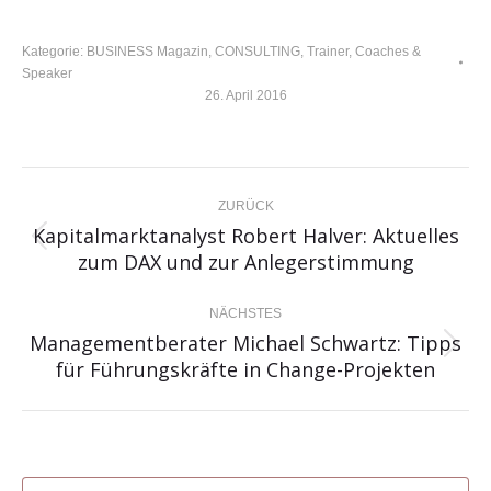
Kategorie:
BUSINESS Magazin
,
CONSULTING
,
Trainer, Coaches &
Speaker
26. April 2016
KOMMENTARNAVIGATION
ZURÜCK
Kapitalmarktanalyst Robert Halver: Aktuelles
Vorheriger
zum DAX und zur Anlegerstimmung
Beitrag:
NÄCHSTES
Managementberater Michael Schwartz: Tipps
Nächster
für Führungskräfte in Change-Projekten
Beitrag: