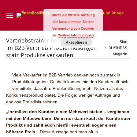
Durch die weitere Nutzung
der Seite stimmen Sie der
Verwendung von Cookies
zu.
Weitere Informationen
Vertriebstrainer Peter Schreiber:
Sie befinden sich
Akzeptieren
Start
Im B2B Vertrieb Problemlösungen
hier:
BUSINESS
statt Produkte verkaufen
Magazin
Viele Verkäufer im B2B Vertrieb denken noch zu stark in
Produktkategorien. Deshalb können sie den Kunden oft nicht
vermitteln, dass ihre Problemlösung mehr Nutzen als das
Konkurrenzprodukt bietet. Die Folge: weniger Aufträge und
endlose Preisdiskussionen.
„Ihr müsst den Kunden einen Mehrwert bieten – verglichen
mit den Mitbewerbern. Denn nur dann kauft der Kunde euer
Produkt und zahlt euch hierfür eventuell sogar einen
höheren Preis.“
Diese Aussage hört man oft in