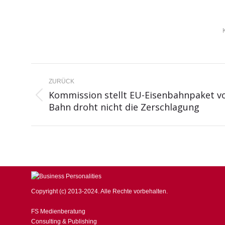
KOMMENTARNAVIGATION
ZURÜCK
Kommission stellt EU-Eisenbahnpaket v
Vorheriger
Bahn droht nicht die Zerschlagung
Beitrag:
Copyright (c) 2013-2024. Alle Rechte vorbehalten.
FS Medienberatung
Consulting & Publishing