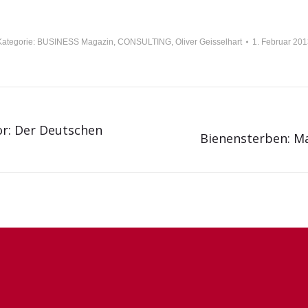
Kategorie:
BUSINESS Magazin
,
CONSULTING
,
Oliver Geisselhart
1. Februar 201
or: Der Deutschen
Bienensterben: Ma
Nächster
Beitrag: