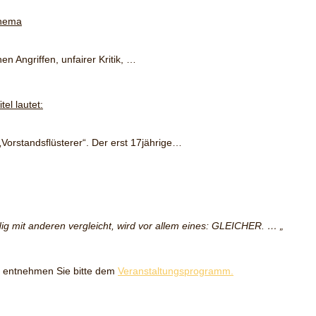
Thema
n Angriffen, unfairer Kritik, …
tel lautet:
r „Vorstandsflüsterer“. Der erst 17jährige…
dig mit anderen vergleicht, wird vor allem eines: GLEICHER. … „
c. entnehmen Sie bitte dem
Veranstaltungsprogramm.