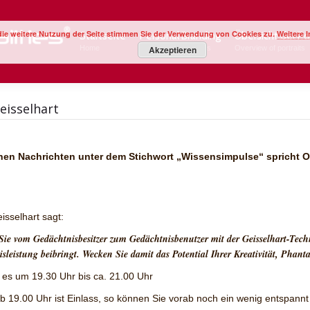
Startseite
Personal Branding
Übersicht der Po
die weitere Nutzung der Seite stimmen Sie der Verwendung von Cookies zu.
Weitere 
Startseite
Personal Branding
Übersicht der Po
Home
Image Your Business
Overview of portraits
Home
Image Your Business
Akzeptieren
Overview of portraits
eisselhart
chen Nachrichten unter dem Stichwort „Wissensimpulse“ spricht O
isselhart sagt:
Sie vom Gedächtnisbesitzer zum Gedächtnisbenutzer mit der Geisselhart-Techn
sleistung beibringt. Wecken Sie damit das Potential Ihrer Kreativität, Phanta
 es um
19.30 Uhr bis ca. 21.00 Uhr
ab 19.00 Uhr ist Einlass, so können Sie vorab noch ein wenig entspannt