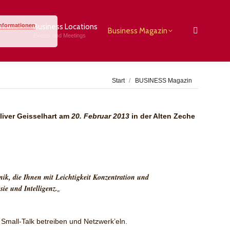
rträts
Business Locations
Business Magazin
Informationen
rträts
Business Locations
Search:
Business Magazin
Events und Meetings
Search:
Events und Meetings
Sie befinden sich hier:
Start
BUSINESS Magazin
liver Geisselhart am
20. Februar 2013
in der Alten Zeche
ik, die Ihnen mit Leichtigkeit Konzentration und
sie und Intelligenz.
„
 Small-Talk betreiben und Netzwerk’eln.