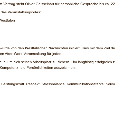
 Vortrag steht Oliver Geisselhart für persönliche Gespräche bis ca. 2
t des Veranstaltungsortes:
estfalen
, wurde von den
W
estfälischen
N
achrichten initiiert. Dies mit dem Zie
en After-Work-Veranstaltung für jeden.
 aus, um sich seinen Arbeitsplatz zu sichern. Um langfristig erfolgrei
e Kompetenz- die Persönlichkeiten auszeichnen.
 Leistungskraft. Respekt. Stressbalance. Kommunikationsstärke. Souve