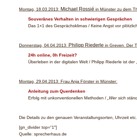
Michael Rossié
Montag, 18.03.2013:
in Münster zu dem 
Souveränes Verhalten in schwierigen Gesprächen
Das 1×1 des Gesprächsklimas / Keine Angst vor plötzliche
Philipp Riederle
Donnerstag, 04.04.2013:
in Greven. Der Ti
24h online, 0h Freizeit?
Überleben in der digitalen Welt / Philipp Riederle ist de
Montag, 29.04.2013: Frau Anja Förster in Münster:
Anleitung zum Querdenken
Erfolg mit unkonventionellen Methoden /
„Wer sich stän
Die Details zu den genauen Veranstaltungsorten, Uhrzeit et
[gn_divider top=“1″]
Quelle: sprecherhaus.de